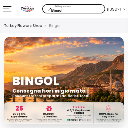
📍
$ USD
IT
⌄
Bingol
Turkey Flowers Shop
Bingol
BINGOL
Consegna fiori in giornata
Bouquet freschi preparati da fioristi locali.
25
★★★★★
4.9/5 Customer
Rating
25 Years
10,000+
100% Secure
Based on Trustpilot & Google
Experience
Deliveries
Payment
Reviews
Serving customers with trusted
Thousands of successful flower
Your payments are protected
Trustpilot
G
o
o
g
l
e
flower delivery since 1999.
deliveries across Turkey.
with 3D Secure technology.