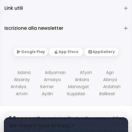
Link utili
Iscrizione alla newsletter
Google Play
App Store
AppGallery
Adana
Adiyaman
Afyon
Agri
Aksaray
Amasya
Ankara
Alanya
Antalya
Kemer
Manavgat
Ardahan
Artvin
Aydin
Kuşadası
Balikesir
5.0
★★★★★
19 recensioni verificate sulla consegna di fiori
We respect your privacy ?
Copyright © 2026
Turkey Flowers shop
Tutti i diritti riservati.