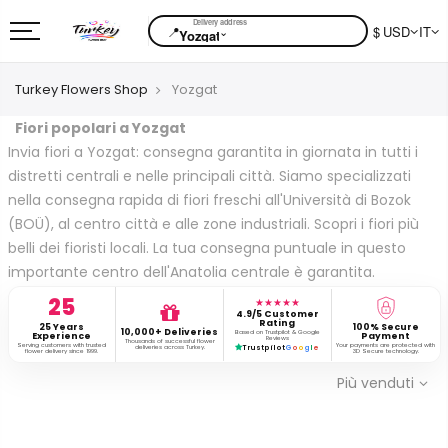
📍
$ USD
IT
⌄
Yozgat
Turkey Flowers Shop
Yozgat
Fiori popolari a Yozgat
Invia fiori a Yozgat: consegna garantita in giornata in tutti i
distretti centrali e nelle principali città. Siamo specializzati
nella consegna rapida di fiori freschi all'Università di Bozok
(BOÜ), al centro città e alle zone industriali. Scopri i fiori più
belli dei fioristi locali. La tua consegna puntuale in questo
importante centro dell'Anatolia centrale è garantita.
25
★★★★★
4.9/5 Customer
Rating
25 Years
100% Secure
10,000+ Deliveries
Based on Trustpilot & Google
Experience
Payment
Reviews
Thousands of successful flower
Serving customers with trusted
Your payments are protected with
deliveries across Turkey.
Trustpilot
G
o
o
g
l
e
flower delivery since 1999.
3D Secure technology.
Più venduti