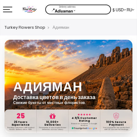
📍
$ USD
RU
⌄
Adiyaman
Turkey Flowers Shop
Адияман
АДИЯМАН
Доставка цветов в день заказа
Свежие букеты от местных флористов.
25
★★★★★
4.9/5 Customer
Rating
25 Years
10,000+
100% Secure
Based on Trustpilot & Google
Experience
Deliveries
Payment
Reviews
Serving customers with trusted
Thousands of successful flower
Your payments are protected
Trustpilot
G
o
o
g
l
e
flower delivery since 1999.
deliveries across Turkey.
with 3D Secure technology.