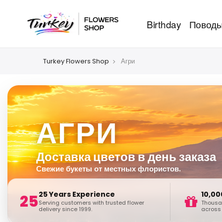
Birthday
Повод
Turkey Flowers Shop
Агри
АГРИ
Доставка цветов в день заказа
Свежие букеты от местных флористов.
25 Years Experience
10,00
25
Serving customers with trusted flower
Thousan
delivery since 1999.
across 