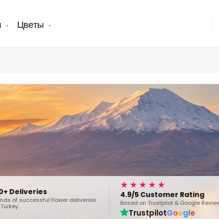
ы
Цветы
★★★★★
0+ Deliveries
4.9/5 Customer Rating
ds of successful flower deliveries
Based on Trustpilot & Google Revie
Turkey.
Trustpilot
G
o
o
g
l
e