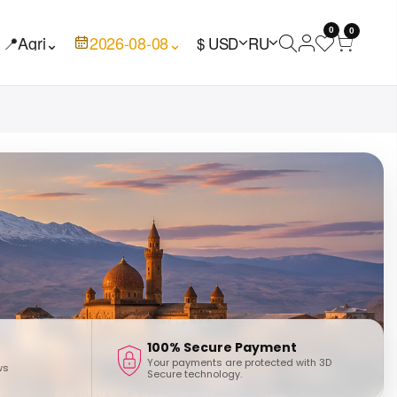
0
0
📍
Agri
⌄
2026-08-08
⌄
$ USD
RU
100% Secure Payment
Your payments are protected with 3D
ws
Secure technology.