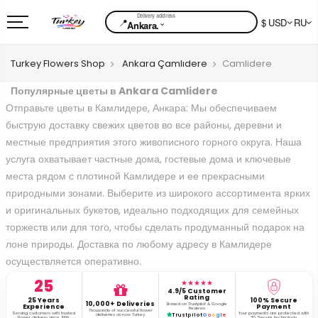
📍
$ USD
RU
⌄
Ankara.
Turkey Flowers Shop
Ankara Çamlıdere
Camlidere
Популярные цветы в Ankara Camlidere
Отправьте цветы в Камлидере, Анкара: Мы обеспечиваем
быструю доставку свежих цветов во все районы, деревни и
местные предприятия этого живописного горного округа. Наша
услуга охватывает частные дома, гостевые дома и ключевые
места рядом с плотиной Камлидере и ее прекрасными
природными зонами. Выберите из широкого ассортимента ярких
и оригинальных букетов, идеально подходящих для семейных
торжеств или для того, чтобы сделать продуманный подарок на
лоне природы. Доставка по любому адресу в Камлидере
осуществляется оперативно.
25
★★★★★
4.9/5 Customer
Rating
25 Years
100% Secure
10,000+ Deliveries
Based on Trustpilot & Google
Experience
Payment
Reviews
Thousands of successful flower
Serving customers with trusted
Your payments are protected with
deliveries across Turkey.
Trustpilot
G
o
o
g
l
e
flower delivery since 1999.
3D Secure technology.