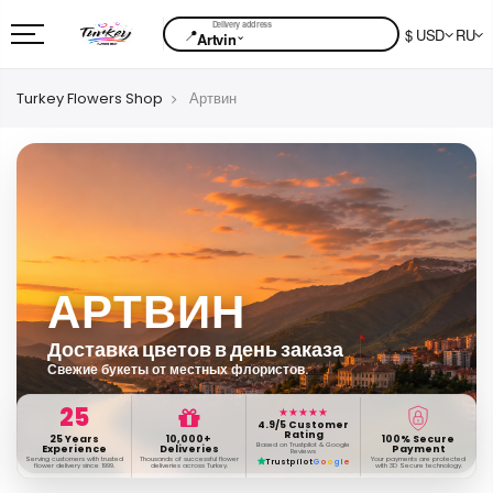
📍
$ USD
RU
⌄
Artvin
Turkey Flowers Shop
Артвин
АРТВИН
Доставка цветов в день заказа
Свежие букеты от местных флористов.
25
★★★★★
4.9/5 Customer
Rating
25 Years
10,000+
100% Secure
Based on Trustpilot & Google
Experience
Deliveries
Payment
Reviews
Serving customers with trusted
Thousands of successful flower
Your payments are protected
Trustpilot
G
o
o
g
l
e
flower delivery since 1999.
deliveries across Turkey.
with 3D Secure technology.