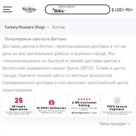
📍
$ USD
RU
⌄
Bitlis
Turkey Flowers Shop
Битлис
Популярные цветы в Битлис
Доставка цветов в Битлис: гарантированная доставка в тот же
день во все центральные районы и крупные города. Мы
специализируемся на быстрой и свежей доставке цветов в
Битлисский университет имени Эрена (BİTÜ), Татван и центр
города. Оцените лучшие цветы от местных флористов.
Своевременная доставка в этот восточно-анатолийский центр
гарантирована.
25
★★★★★
4.9/5 Customer
Rating
25 Years
100% Secure
10,000+ Deliveries
Based on Trustpilot & Google
Experience
Payment
Reviews
Thousands of successful flower
Serving customers with trusted
Your payments are protected with
deliveries across Turkey.
Trustpilot
G
o
o
g
l
e
flower delivery since 1999.
3D Secure technology.
Хиты продаж