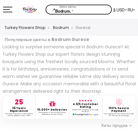
📍
$ USD
RU
⌄
Bodrum.
Turkey Flowers Shop
Bodrum
Gurece
Популярные цветы в Bodrum Gurece
Looking to surprise someone special in Bodrum Gurece? At
Turkey Flowers Shop our expert florists design stunning
bouquets using the freshest locally sourced blooms. Whether
it is for birthdays, anniversaries, congratulations or to send
warm wishes we guarantee reliable same day delivery across
Gurece. Make any occasion memorable with a beautiful floral
arrangement delivered right to their doorstep.
25
★★★★★
4.9/5 Customer
Rating
25 Years
100% Secure
10,000+ Deliveries
Based on Trustpilot & Google
Experience
Payment
Reviews
Thousands of successful flower
Serving customers with trusted
Your payments are protected with
deliveries across Turkey.
Trustpilot
G
o
o
g
l
e
flower delivery since 1999.
3D Secure technology.
Хиты продаж