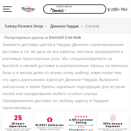
📍
$ USD
RU
⌄
Denizl.
Turkey Flowers Shop
Денизли Чардак
Cardak
Популярные цветы в Denizli Cardak
Закажите доставку цветов в Чардак, Денизли: гарантированная
доставка в тот же день во все районы, местные предприятия и
ключевые транспортные узлы. Мы специализируемся на
быстрой и свежей доставке в корпоративные офисы, на военные
базы и в жилые дома по всему этому району, известному тем,
что здесь расположен аэропорт Денизли-Чардак. Выберите
элегантные и яркие букеты, идеально подходящие для встречи
гостей или празднования любого особого случая.
Своевременная доставка по любому адресу в Чардаке
гарантирована.
25
★★★★★
4.9/5 Customer
Rating
25 Years
100% Secure
10,000+ Deliveries
Based on Trustpilot & Google
Experience
Payment
Reviews
Thousands of successful flower
Serving customers with trusted
Your payments are protected with
deliveries across Turkey.
Trustpilot
G
o
o
g
l
e
flower delivery since 1999.
3D Secure technology.