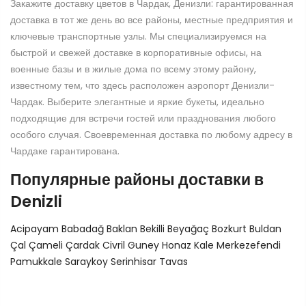
Закажите доставку цветов в Чардак, Денизли: гарантированная
доставка в тот же день во все районы, местные предприятия и
ключевые транспортные узлы. Мы специализируемся на
быстрой и свежей доставке в корпоративные офисы, на
военные базы и в жилые дома по всему этому району,
известному тем, что здесь расположен аэропорт Денизли-
Чардак. Выберите элегантные и яркие букеты, идеально
подходящие для встречи гостей или празднования любого
особого случая. Своевременная доставка по любому адресу в
Чардаке гарантирована.
Популярные районы доставки в
Denizli
Acipayam
Babadağ
Baklan
Bekilli
Beyağaç
Bozkurt
Buldan
Çal
Çameli
Çardak
Civril
Guney
Honaz
Kale
Merkezefendi
Pamukkale
Saraykoy
Serinhisar
Tavas