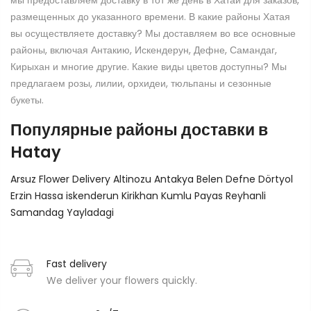
мы предоставляем доставку в тот же день в Хатай для заказов,
размещенных до указанного времени. В какие районы Хатая
вы осуществляете доставку? Мы доставляем во все основные
районы, включая Антакию, Искендерун, Дефне, Самандаг,
Кирыхан и многие другие. Какие виды цветов доступны? Мы
предлагаем розы, лилии, орхидеи, тюльпаны и сезонные
букеты.
Популярные районы доставки в
Hatay
Arsuz Flower Delivery
Altinozu
Antakya
Belen
Defne
Dörtyol
Erzin
Hassa
iskenderun
Kirikhan
Kumlu
Payas
Reyhanli
Samandag
Yayladagi
Fast delivery
We deliver your flowers quickly.