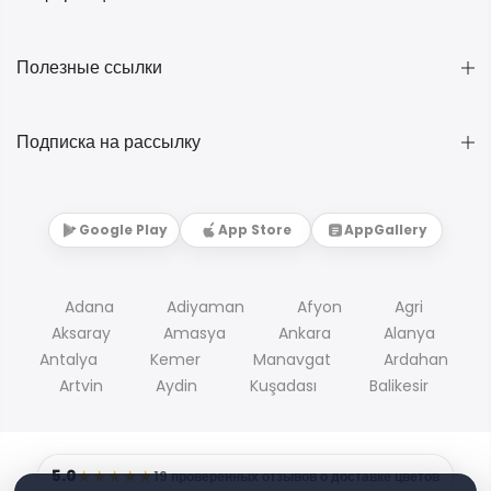
Полезные ссылки
Подписка на рассылку
Google Play
App Store
AppGallery
Adana
Adiyaman
Afyon
Agri
Aksaray
Amasya
Ankara
Alanya
Antalya
Kemer
Manavgat
Ardahan
Artvin
Aydin
Kuşadası
Balikesir
5.0
★★★★★
19 проверенных отзывов о доставке цветов