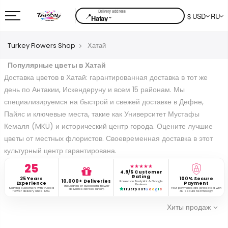
📍
$ USD
RU
⌄
Hatay
Turkey Flowers Shop
Хатай
Популярные цветы в Хатай
Доставка цветов в Хатай: гарантированная доставка в тот же
день по Антакии, Искендеруну и всем 15 районам. Мы
специализируемся на быстрой и свежей доставке в Дефне,
Пайяс и ключевые места, такие как Университет Мустафы
Кемаля (MKÜ) и исторический центр города. Оцените лучшие
цветы от местных флористов. Своевременная доставка в этот
культурный центр гарантирована.
25
★★★★★
4.9/5 Customer
Rating
25 Years
100% Secure
10,000+ Deliveries
Based on Trustpilot & Google
Experience
Payment
Reviews
Thousands of successful flower
Serving customers with trusted
Your payments are protected with
deliveries across Turkey.
Trustpilot
G
o
o
g
l
e
flower delivery since 1999.
3D Secure technology.
Хиты продаж