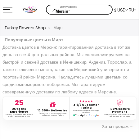
📍
$ USD
RU
⌄
Mersin
Turkey Flowers Shop
Мирт
Популярные цветы в Мирт
Доставка цветов в Мерсин: гарантированная доставка в тот же
день во все 4 центральных района. Мы специализируемся на
быстрой и свежей доставке в Йенишехир, Акдениз, Торослар, а
также в ключевые места, такие как Мерсинский университет и
портовый район Мерсина. Насладитесь лучшими цветами со
средиземноморского побережья. Мы гарантируем
своевременную доставку по любому адресу в Мерсине.
25
★★★★★
4.9/5 Customer
Rating
25 Years
100% Secure
10,000+ Deliveries
Based on Trustpilot & Google
Experience
Payment
Reviews
Thousands of successful flower
Serving customers with trusted
Your payments are protected with
deliveries across Turkey.
Trustpilot
G
o
o
g
l
e
flower delivery since 1999.
3D Secure technology.
Хиты продаж