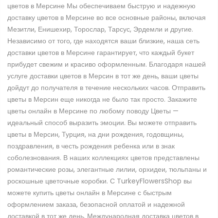
цветов в Мерсине Мы обеспечиваем быструю и надежную
доставку цветов в Мерсине во все основные районы, включая
Мезитли, Енишехир, Торослар, Тарсус, Эрдемли и другие.
Независимо от того, где находятся ваши близкие, наша сеть
доставки цветов в Мерсине гарантирует, что каждый букет
прибудет свежим и красиво оформленным. Благодаря нашей
услуге доставки цветов в Мерсин в тот же день, ваши цветы
дойдут до получателя в течение нескольких часов. Отправить
цветы в Мерсин еще никогда не было так просто. Закажите
цветы онлайн в Мерсине по любому поводу Цветы —
идеальный способ выразить эмоции. Вы можете отправить
цветы в Мерсин, Турция, на дни рождения, годовщины,
поздравления, в честь рождения ребенка или в знак
соболезнования. В наших коллекциях цветов представлены
романтические розы, элегантные лилии, орхидеи, тюльпаны и
роскошные цветочные коробки. С TurkeyFlowersShop вы
можете купить цветы онлайн в Мерсине с быстрым
оформлением заказа, безопасной оплатой и надежной
доставкой в тот же день. Международная доставка цветов в