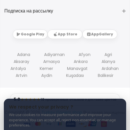
Подписка на рассылку
Google Play
App Store
AppGallery
Adana
Adiyaman
Afyon
Agri
Aksaray
Amasya
Ankara
Alanya
Antalya
Kemer
Manavgat
Ardahan
Artvin
Aydin
Kuşadası
Balikesir
5.0
★★★★★
18 проверенных отзывов о доставке цветов
We respect your privacy ?
Copyright © 2026
Turkey Flowers shop
Все права защищены.
We use cookies to measure performance and improve your
experience. You can accept all, reject non-essential, or manage
preferences.