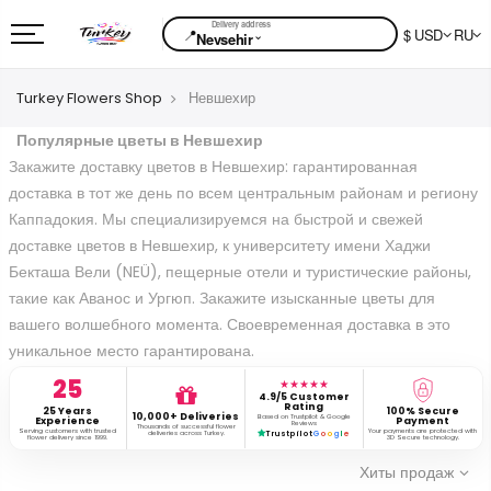
📍
$ USD
RU
⌄
Nevsehir
Turkey Flowers Shop
Невшехир
Популярные цветы в Невшехир
Закажите доставку цветов в Невшехир: гарантированная
доставка в тот же день по всем центральным районам и региону
Каппадокия. Мы специализируемся на быстрой и свежей
доставке цветов в Невшехир, к университету имени Хаджи
Бекташа Вели (NEÜ), пещерные отели и туристические районы,
такие как Аванос и Ургюп. Закажите изысканные цветы для
вашего волшебного момента. Своевременная доставка в это
уникальное место гарантирована.
25
★★★★★
4.9/5 Customer
Rating
25 Years
100% Secure
10,000+ Deliveries
Based on Trustpilot & Google
Experience
Payment
Reviews
Thousands of successful flower
Serving customers with trusted
Your payments are protected with
deliveries across Turkey.
Trustpilot
G
o
o
g
l
e
flower delivery since 1999.
3D Secure technology.
Хиты продаж