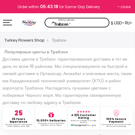
05:43:17
close
Order within
for Same-Day Delivery
📍
$ USD
RU
⌄
Trabzon
Turkey Flowers Shop
Трабзон
Популярные цветы в Трабзон
Доставка цветов в Трабзон: гарантированная доставка в тот же
день по всем 18 районам. Мы специализируемся на быстрой и
свежей доставке в Ортахисар, Акчаабат и ключевые места, такие
как Караденизский технический университет (KTÜ) и район
аэропорта Трабзона. Насладитесь лучшими цветами с
побережья Черного моря. Мы гарантируем своевременную
доставку по любому адресу в Трабзоне.
25
★★★★★
4.9/5 Customer
Rating
25 Years
100% Secure
10,000+ Deliveries
Based on Trustpilot & Google
Experience
Payment
Reviews
Thousands of successful flower
Serving customers with trusted
Your payments are protected with
deliveries across Turkey.
Trustpilot
G
o
o
g
l
e
flower delivery since 1999.
3D Secure technology.