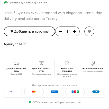
Утренняя доставка доступна
Fresh 5 Букет из лилий arranged with elegance. Same-day
delivery available across Turkey
Добавить в корзину
Артикул :
1436
Доставка в тот же
Доставка лично в
Бесплатная
Безопасная оплата
день
руки
открытка
100% безопасная оплата
Заказ до 19:00
Местными флористами
Персональная открытка
включена
Мы принимаем безопасные платежи
VISA
AMEX
J
C
B
100% свежие цветы
Гарантия качества