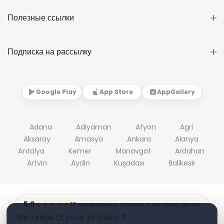
Полезные ссылки
Подписка на рассылку
Google Play
App Store
AppGallery
Adana
Adiyaman
Afyon
Agri
Aksaray
Amasya
Ankara
Alanya
Antalya
Kemer
Manavgat
Ardahan
Artvin
Aydin
Kuşadası
Balikesir
5.0
★★★★★
19 проверенных отзывов о доставке цветов
We respect your privacy ?