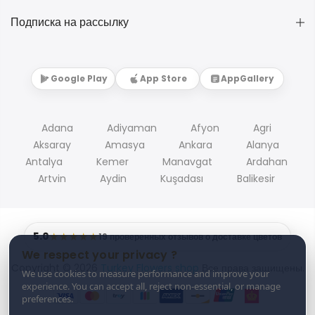
Подписка на рассылку
Google Play
App Store
AppGallery
Adana
Adiyaman
Afyon
Agri
Aksaray
Amasya
Ankara
Alanya
Antalya
Kemer
Manavgat
Ardahan
Artvin
Aydin
Kuşadası
Balikesir
5.0
★★★★★
19 проверенных отзывов о доставке цветов
We respect your privacy ?
Copyright © 2026
Turkey Flowers shop
Все права защищены.
We use cookies to measure performance and improve your
experience. You can accept all, reject non-essential, or manage
preferences.