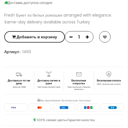
Доставка доступна сегодня
Fresh Букет из белых ромашек arranged with elegance.
Same-day delivery available across Turkey
Добавить в корзину
Артикул :
1450
Доставка в тот же
Доставка лично в
Бесплатная
Безопасная оплата
день
руки
открытка
100% безопасная оплата
Заказ до 19:00
Местными флористами
Персональная открытка
включена
Мы принимаем безопасные платежи
VISA
AMEX
J
C
B
100% свежие цветы
Гарантия качества