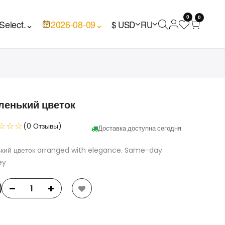
0
0
Select.
⌄
2026-08-09
⌄
$ USD
RU
ленький цветок
☆☆☆
(0 Отзывы)
Доставка доступна сегодня
ький цветок arranged with elegance. Same-day
ey