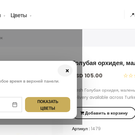
ы
Цветы
📍
ок
Голубая орхидея, ма
×
USD 105.00
☆☆
юбое время в верхней панели.
Fresh Голубая орхидея, мален
delivery available across Turk
ПОКАЗАТЬ
ЦВЕТЫ
Добавить в корзину
Артикул :
1479