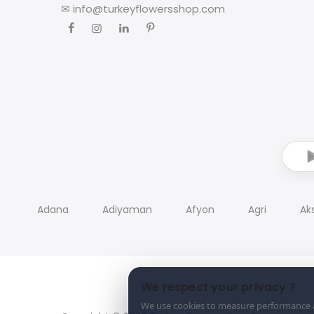
✉
info@turkeyflowersshop.com
Adana
Adiyaman
Afyon
Agri
Ak
We respect your privacy ?
We use cookies to measure performance an