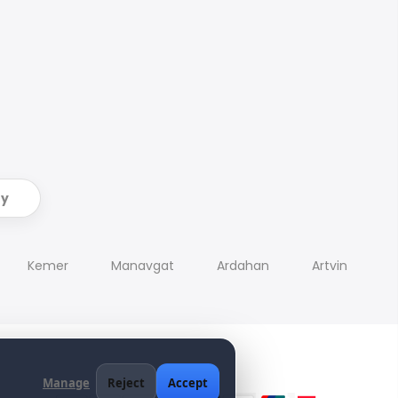
ry
Kemer
Manavgat
Ardahan
Artvin
Manage
Reject
Accept