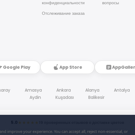
конфиденциальности
вопросы
Отслеживание заказа
Google Play
App Store
AppGalle
saray
Amasya
Ankara
Alanya
Antalya
Aydin
Kuşadası
Balikesir
5.0
★★★★★
19 проверенных отзывов о доставке цветов
d improve your experience. You can accept all, reject non-essential, or