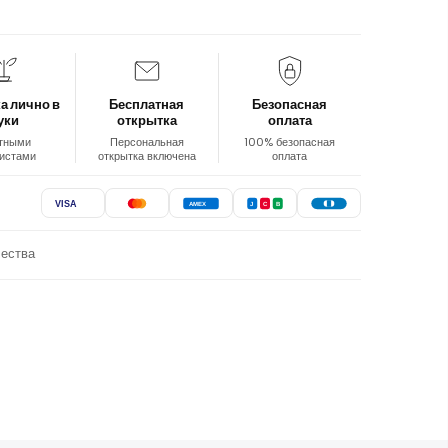
а лично в
Бесплатная
Безопасная
уки
открытка
оплата
тными
Персональная
100% безопасная
истами
открытка включена
оплата
VISA
AMEX
J
C
B
чества