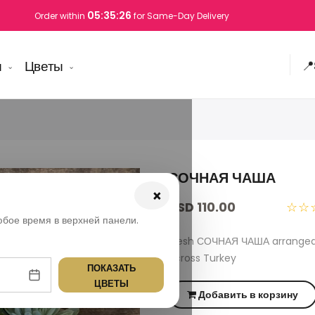
05:35:25
Order within
for Same-Day Delivery
ы
Цветы
📍
СОЧНАЯ ЧАША
×
USD 110.00
☆☆
юбое время в верхней панели.
Fresh СОЧНАЯ ЧАША arranged 
across Turkey
ПОКАЗАТЬ
ЦВЕТЫ
Добавить в корзину