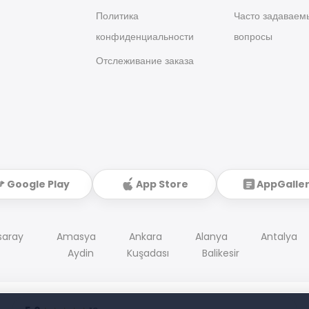
Политика
Часто задаваем
конфиденциальности
вопросы
Отслеживание заказа
Google Play
App Store
AppGalle
saray
Amasya
Ankara
Alanya
Antalya
Aydin
Kuşadası
Balikesir