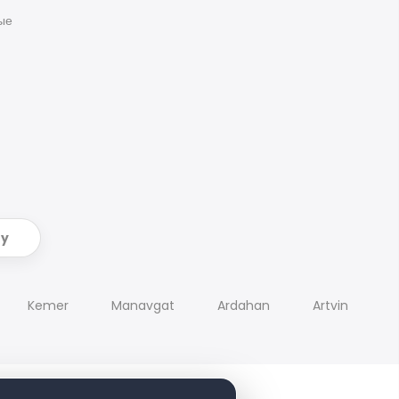
ые
ry
Kemer
Manavgat
Ardahan
Artvin