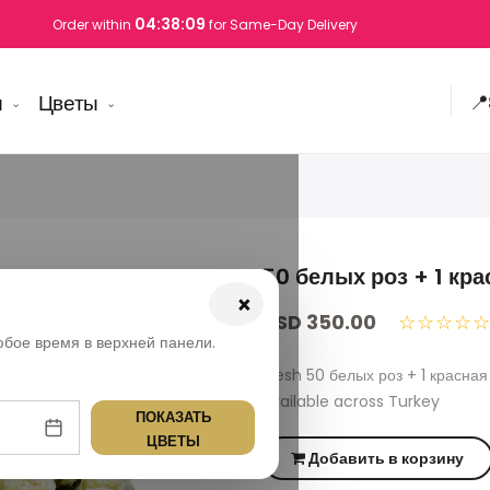
04:38:09
Order within
for Same-Day Delivery
ы
Цветы
📍
50 белых роз + 1 кра
×
USD 350.00
☆☆☆☆
юбое время в верхней панели.
Fresh 50 белых роз + 1 красна
available across Turkey
ПОКАЗАТЬ
ЦВЕТЫ
Добавить в корзину