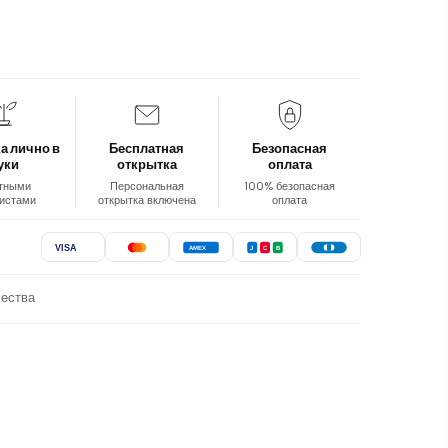
а лично в
Бесплатная
Безопасная
уки
открытка
оплата
тными
Персональная
100% безопасная
истами
открытка включена
оплата
VISA
AMEX
J
C
B
чества