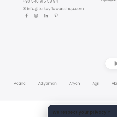
+90 546 915 58 94
✉
info@turkeyflowersshop.com
Adana
Adiyaman
Afyon
Agri
Ak
We respect your privacy ?