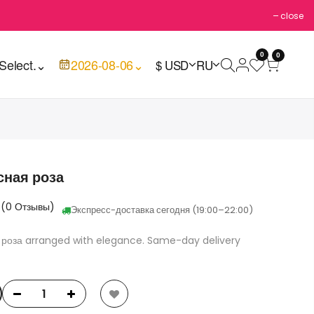
close
0
0
Select.
⌄
2026-08-06
⌄
$ USD
RU
сная роза
☆
(0 Отзывы)
Экспресс-доставка сегодня (19:00–22:00)
я роза arranged with elegance. Same-day delivery