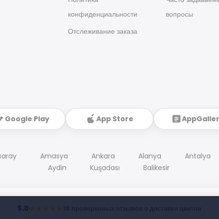
конфиденциальности
вопросы
Отслеживание заказа
Google Play
App Store
AppGalle
saray
Amasya
Ankara
Alanya
Antalya
Aydin
Kuşadası
Balikesir
5.0
★★★★★
18 проверенных отзывов о доставке цветов