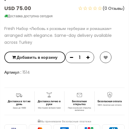
USD 75.00
☆☆☆☆☆
(0 Отзывы)
Доставка доступна сегодня
Fresh Набор «Любовь к розовым герберам и ромашкам»
arranged with elegance. Same-day delivery available
across Turkey
Добавить в корзину
Артикул :
1514
Доставка в тот же
Доставка лично в
Бесплатная
Безопасная оплата
день
руки
открытка
100% безопасная оплата
Заказ до 19:00
Местными флористами
Персональная открытка
включена
Мы принимаем безопасные платежи
VISA
AMEX
J
C
B