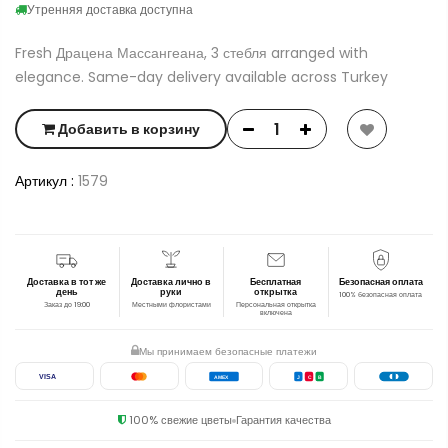
Утренняя доставка доступна
Fresh Драцена Массангеана, 3 стебля arranged with
elegance. Same-day delivery available across Turkey
Добавить в корзину
Артикул :
1579
Доставка в тот же
Доставка лично в
Бесплатная
Безопасная оплата
день
руки
открытка
100% безопасная оплата
Заказ до 19:00
Местными флористами
Персональная открытка
включена
Мы принимаем безопасные платежи
VISA
AMEX
J
C
B
100% свежие цветы
Гарантия качества