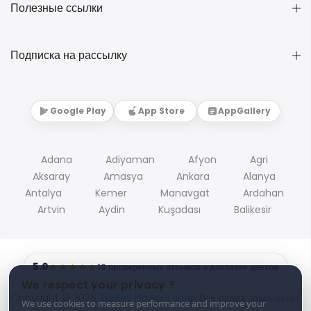
Полезные ссылки
Подписка на рассылку
Google Play
App Store
AppGallery
Adana
Adiyaman
Afyon
Agri
Aksaray
Amasya
Ankara
Alanya
Antalya
Kemer
Manavgat
Ardahan
Artvin
Aydin
Kuşadası
Balikesir
5.0
★★★★★
19 проверенных отзывов о доставке цветов
We respect your privacy ?
Copyright © 2026
Turkey Flowers shop
Все права защищены.
We use cookies to measure performance and improve your