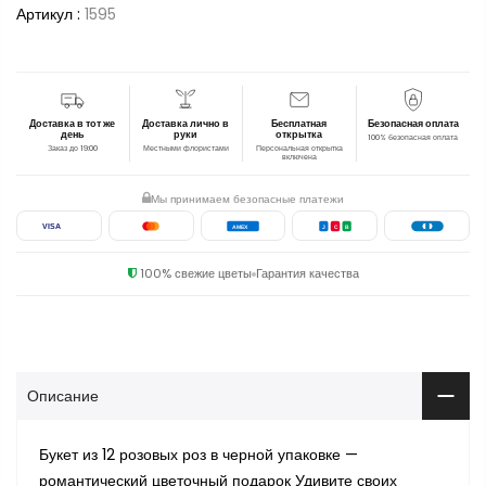
Артикул :
1595
Доставка в тот же
Доставка лично в
Бесплатная
Безопасная оплата
день
руки
открытка
100% безопасная оплата
Заказ до 19:00
Местными флористами
Персональная открытка
включена
Мы принимаем безопасные платежи
VISA
AMEX
J
C
B
100% свежие цветы
Гарантия качества
Описание
Букет из 12 розовых роз в черной упаковке —
романтический цветочный подарок Удивите своих