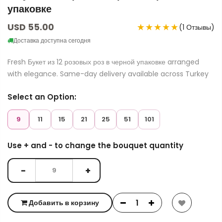
упаковке
USD 55.00
★★★★★
(1 Отзывы)
Доставка доступна сегодня
Fresh Букет из 12 розовых роз в черной упаковке arranged
with elegance. Same-day delivery available across Turkey
Select an Option:
9
11
15
21
25
51
101
Use + and - to change the bouquet quantity
−
+
Добавить в корзину