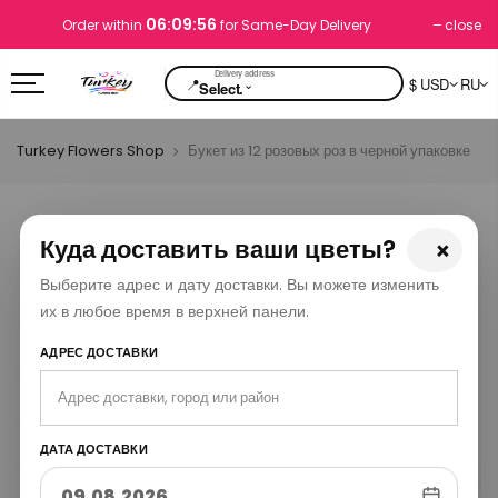
06:09:56
close
Order within
for Same-Day Delivery
📍
$ USD
RU
⌄
Select.
Turkey Flowers Shop
Букет из 12 розовых роз в черной упаковке
Куда доставить ваши цветы?
×
Выберите адрес и дату доставки. Вы можете изменить
их в любое время в верхней панели.
АДРЕС ДОСТАВКИ
ДАТА ДОСТАВКИ