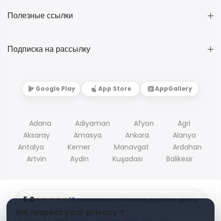
Полезные ссылки
Подписка на рассылку
Google Play
App Store
AppGallery
Adana
Adiyaman
Afyon
Agri
Aksaray
Amasya
Ankara
Alanya
Antalya
Kemer
Manavgat
Ardahan
Artvin
Aydin
Kuşadası
Balikesir
5.0
★★★★★
19 проверенных отзывов о доставке цветов
We respect your privacy ?