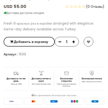
USD 55.00
☆☆☆☆☆
(0 Отзывы)
Доставка доступна сегодня
Fresh 9 красных роз в коробке arranged with elegance.
Same-day delivery available across Turkey
Добавить в корзину
Артикул :
1599
Доставка в тот же
Доставка лично в
Бесплатная
Безопасная оплата
день
руки
открытка
100% безопасная оплата
Заказ до 19:00
Местными флористами
Персональная открытка
включена
Мы принимаем безопасные платежи
VISA
AMEX
J
C
B