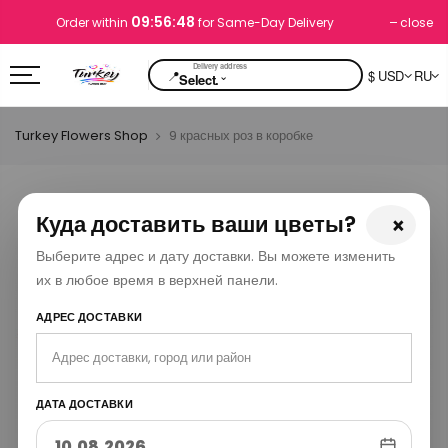
09:56:48
close
Order within
for Same-Day Delivery
📍
$ USD
RU
⌄
Select.
Turkey Flowers Shop
9 красных роз в коробке
Куда доставить ваши цветы?
×
Выберите адрес и дату доставки. Вы можете изменить
их в любое время в верхней панели.
АДРЕС ДОСТАВКИ
ДАТА ДОСТАВКИ