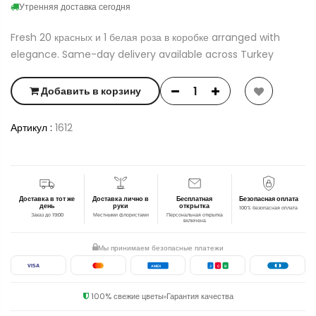
Утренняя доставка сегодня
Fresh 20 красных и 1 белая роза в коробке arranged with
elegance. Same-day delivery available across Turkey
Добавить в корзину
Артикул :
1612
Доставка в тот же
Доставка лично в
Бесплатная
Безопасная оплата
день
руки
открытка
100% безопасная оплата
Заказ до 19:00
Местными флористами
Персональная открытка
включена
Мы принимаем безопасные платежи
VISA
AMEX
J
C
B
100% свежие цветы
Гарантия качества