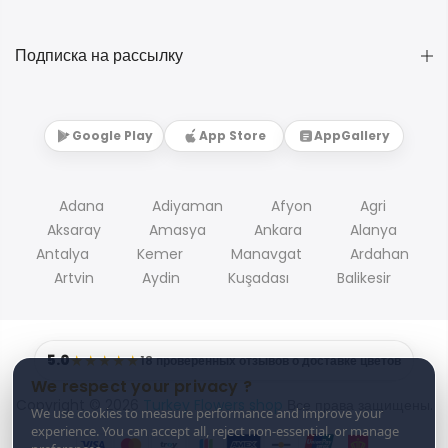
Подписка на рассылку
Google Play
App Store
AppGallery
Adana
Adiyaman
Afyon
Agri
Aksaray
Amasya
Ankara
Alanya
Antalya
Kemer
Manavgat
Ardahan
Artvin
Aydin
Kuşadası
Balikesir
5.0
★★★★★
18 проверенных отзывов о доставке цветов
We respect your privacy ?
Copyright © 2026
Turkey Flowers shop
Все права защищены.
We use cookies to measure performance and improve your
experience. You can accept all, reject non-essential, or manage