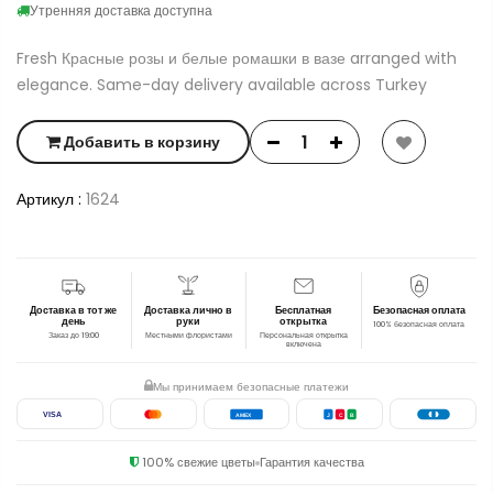
Утренняя доставка доступна
Fresh Красные розы и белые ромашки в вазе arranged with
elegance. Same-day delivery available across Turkey
Добавить в корзину
Артикул :
1624
Доставка в тот же
Доставка лично в
Бесплатная
Безопасная оплата
день
руки
открытка
100% безопасная оплата
Заказ до 19:00
Местными флористами
Персональная открытка
включена
Мы принимаем безопасные платежи
VISA
AMEX
J
C
B
100% свежие цветы
Гарантия качества