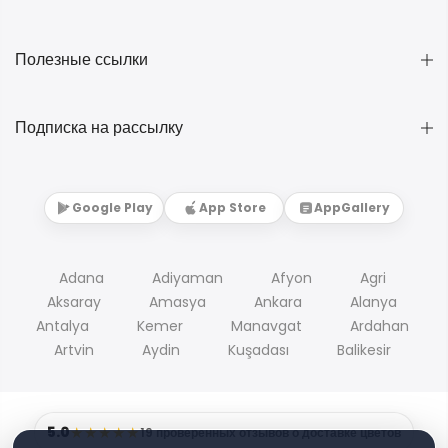
Полезные ссылки
Подписка на рассылку
Google Play
App Store
AppGallery
Adana
Adiyaman
Afyon
Agri
Aksaray
Amasya
Ankara
Alanya
Antalya
Kemer
Manavgat
Ardahan
Artvin
Aydin
Kuşadası
Balikesir
5.0
★★★★★
19 проверенных отзывов о доставке цветов