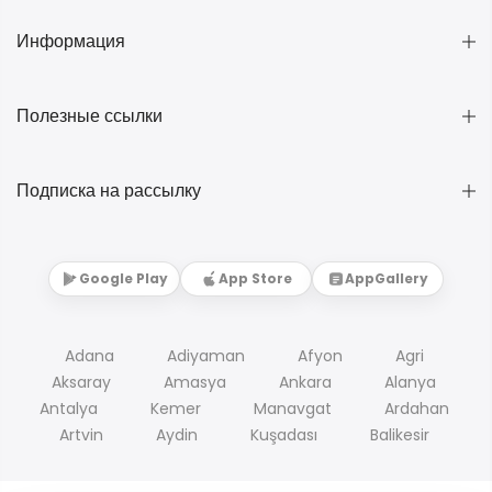
Информация
Полезные ссылки
Подписка на рассылку
Google Play
App Store
AppGallery
Adana
Adiyaman
Afyon
Agri
Aksaray
Amasya
Ankara
Alanya
Antalya
Kemer
Manavgat
Ardahan
Artvin
Aydin
Kuşadası
Balikesir