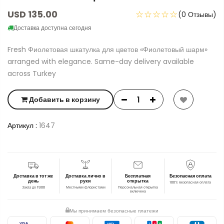
USD 135.00
☆☆☆☆☆
(0 Отзывы)
Доставка доступна сегодня
Fresh Фиолетовая шкатулка для цветов «Фиолетовый шарм»
arranged with elegance. Same-day delivery available
across Turkey
Добавить в корзину
Артикул :
1647
Доставка в тот же
Доставка лично в
Бесплатная
Безопасная оплата
день
руки
открытка
100% безопасная оплата
Заказ до 19:00
Местными флористами
Персональная открытка
включена
Мы принимаем безопасные платежи
VISA
AMEX
J
C
B