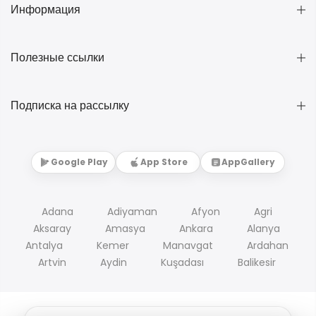
Информация
Полезные ссылки
Подписка на рассылку
Google Play
App Store
AppGallery
Adana
Adiyaman
Afyon
Agri
Aksaray
Amasya
Ankara
Alanya
Antalya
Kemer
Manavgat
Ardahan
Artvin
Aydin
Kuşadası
Balikesir