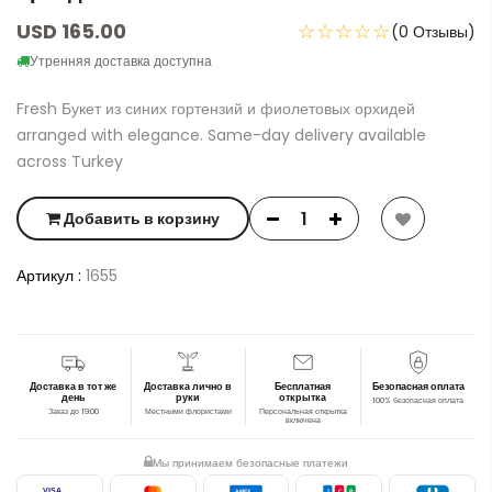
USD 165.00
☆☆☆☆☆
(0 Отзывы)
Утренняя доставка доступна
Fresh Букет из синих гортензий и фиолетовых орхидей
arranged with elegance. Same-day delivery available
across Turkey
Добавить в корзину
Артикул :
1655
Доставка в тот же
Доставка лично в
Бесплатная
Безопасная оплата
день
руки
открытка
100% безопасная оплата
Заказ до 19:00
Местными флористами
Персональная открытка
включена
Мы принимаем безопасные платежи
VISA
AMEX
J
C
B