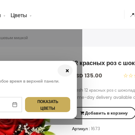
ы
Цветы
📍
люшевым мишкой
12 красных роз с ш
×
USD 135.00
☆☆
юбое время в верхней панели.
Fresh 12 красных роз с шокол
Same-day delivery available 
ПОКАЗАТЬ
ЦВЕТЫ
Добавить в корзину
Артикул :
1673