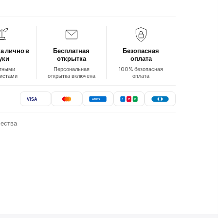
а лично в
Бесплатная
Безопасная
уки
открытка
оплата
тными
Персональная
100% безопасная
истами
открытка включена
оплата
VISA
AMEX
J
C
B
чества