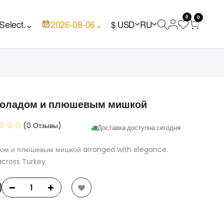
0
0
Select.
⌄
2026-08-06
⌄
$ USD
RU
околадом и плюшевым мишкой
☆☆☆
(0 Отзывы)
Доставка доступна сегодня
адом и плюшевым мишкой arranged with elegance.
across Turkey