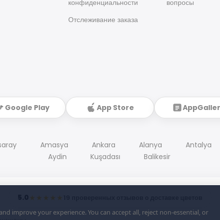
конфиденциальности
вопросы
Отслеживание заказа
Google Play
App Store
AppGalle
saray
Amasya
Ankara
Alanya
Antalya
Aydin
Kuşadası
Balikesir
5.0
★★★★★
19 проверенных отзывов о доставке цветов
d improve your experience. You can accept all, reject non-essential, or