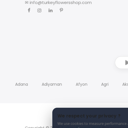
✉
info@turkeyflowersshop.com
Adana
Adiyaman
Afyon
Agri
Ak
We respect your privacy ?
We use cookies to measure performance an