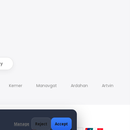
ry
Kemer
Manavgat
Ardahan
Artvin
Manage
Reject
Accept