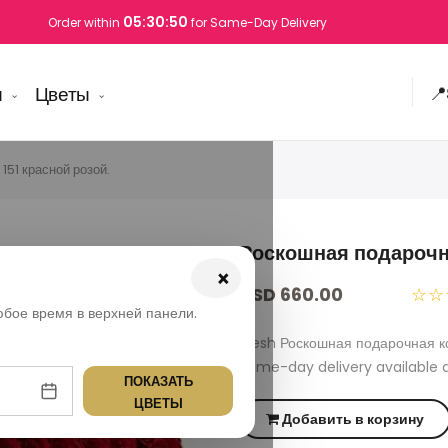
05:30:49
Order within
for Same-Day Delivery
ы
Цветы
📍
151 красной розой.
Роскошная подарочна
×
USD 660.00
☆☆
юбое время в верхней панели.
Fresh Роскошная подарочная ко
Same-day delivery available 
ПОКАЗАТЬ
ЦВЕТЫ
Добавить в корзину