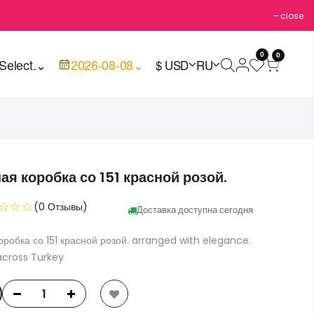
close
0
0
Select.
⌄
2026-08-08
⌄
$ USD
RU
я коробка со 151 красной розой.
☆☆☆
(0 Отзывы)
Доставка доступна сегодня
робка со 151 красной розой. arranged with elegance.
across Turkey