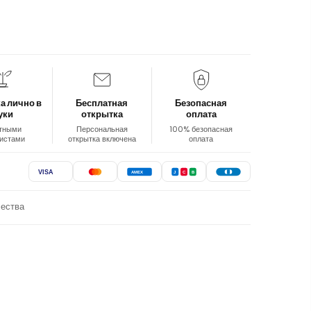
а лично в
Бесплатная
Безопасная
уки
открытка
оплата
тными
Персональная
100% безопасная
истами
открытка включена
оплата
VISA
AMEX
J
C
B
чества