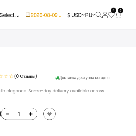
0
0
Select.
⌄
2026-08-09
⌄
$ USD
RU
☆☆☆
(0 Отзывы)
Доставка доступна сегодня
ith elegance. Same-day delivery available across