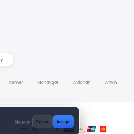
ry
Kemer
Manavgat
Ardahan
Artvin
Manage
Reject
Accept