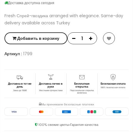
Доставка доступна сегодня
Fresh Спрей-гвоздика arranged with elegance. Same-day
delivery available across Turkey
Добавить в корзину
Артикул :
1799
Доставка в тот же
Доставка лично в
Бесплатная
Безопасная оплата
день
руки
открытка
100% безопасная оплата
Заказ до 19:00
Местными флористами
Персональная открытка
включена
Мы принимаем безопасные платежи
VISA
AMEX
J
C
B
100% свежие цветы
Гарантия качества