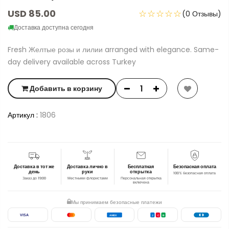
USD 85.00
☆☆☆☆☆
(0 Отзывы)
Доставка доступна сегодня
Fresh Желтые розы и лилии arranged with elegance. Same-
day delivery available across Turkey
Добавить в корзину
Артикул :
1806
Доставка в тот же
Доставка лично в
Бесплатная
Безопасная оплата
день
руки
открытка
100% безопасная оплата
Заказ до 19:00
Местными флористами
Персональная открытка
включена
Мы принимаем безопасные платежи
VISA
AMEX
J
C
B