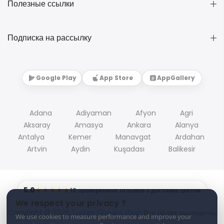
Полезные ссылки
Подписка на рассылку
Google Play
App Store
AppGallery
Adana
Adiyaman
Afyon
Agri
Aksaray
Amasya
Ankara
Alanya
Antalya
Kemer
Manavgat
Ardahan
Artvin
Aydin
Kuşadası
Balikesir
5.0
★★★★★
18 проверенных отзывов о доставке цветов
We respect your privacy ?
Copyright © 2026
Turkey Flowers shop
Все права защищены.
We use cookies to measure performance and improve your