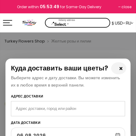
05:53:48
close
Order within
for Same-Day Delivery
📍
$ USD
RU
⌄
Select.
Turkey Flowers Shop
Желтые розы и лилии
Куда доставить ваши цветы?
×
Выберите адрес и дату доставки. Вы можете изменить
их в любое время в верхней панели.
АДРЕС ДОСТАВКИ
ДАТА ДОСТАВКИ