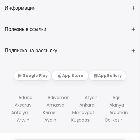
Информация
Полезные ссылки
Подписка на рассылку
Google Play
App Store
AppGallery
Adana
Adiyaman
Afyon
Agri
Aksaray
Amasya
Ankara
Alanya
Antalya
Kemer
Manavgat
Ardahan
Artvin
Aydin
Kuşadası
Balikesir