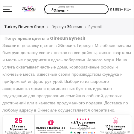
📍
$ USD
RU
⌄
Giresu.
Turkey Flowers Shop
Гиресун Эйнесил
Eynesil
Популярные цветы в Giresun Eynesil
Закажите доставку цветов в Эйнесил, Гиресун: Мы обеспечиваем
быструю доставку свежих цветов во все районы, жилые кварталы
и местные предприятия вдоль побережья Черного моря. Наша
услуга охватывает частные дома, корпоративные офисы и
ключевые места, известные своим производством фундука и
прибрежной инфраструктурой. Выберите из широкого
ассортимента ярких и оригинальных букетов, идеально
подходящих для празднования семейных событий, деловых
достижений или в качестве продуманного подарка. Доставка по
любому адресу в Эйнесиле осуществляется оперативно.
25
★★★★★
4.9/5 Customer
Rating
25 Years
100% Secure
10,000+ Deliveries
Based on Trustpilot & Google
Experience
Payment
Reviews
Thousands of successful flower
Serving customers with trusted
Your payments are protected with
deliveries across Turkey.
Trustpilot
G
o
o
g
l
e
flower delivery since 1999.
3D Secure technology.